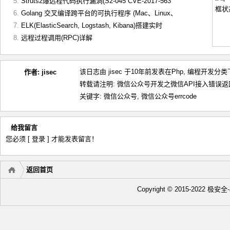
Struts2爆远程代码执行漏洞(S2-045 CVE-2017-563
Golang 交叉编译跨平台的可执行程序 (Mac、Linux、
ELK(ElasticSearch, Logstash, Kibana)搭建实时
远程过程调用(RPC)详解
该日志由 jisec 于10年前发表在
Php
,
编程开发
分类下
作者:
jisec
转载请注明:
微信公众号开发之微信API接入错误返回码
关键字:
微信公众号
,
微信公众号errcode
给我留言
您必须
[ 登录 ]
才能发表留言！
返回首页
Copyright © 2015-2022 