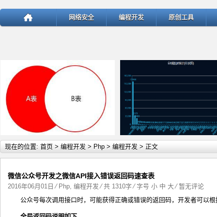
网络安全
编程开发
原创工具
详细内容
详
现在的位置:
首页
>
编程开发
>
Php
>
编程开发
> 正文
微信公众号开发之微信API接入错误返回码速查表
2016年06月01日
⁄
Php
,
编程开发
⁄ 共 1310字 ⁄ 字号
小
中
大
⁄
暂无评论
公众号每次调用接口时，可能获得正确或错误的返回码，开发者可以根
test
ThinkPHP v5.1.22曝出SQ
全局返回码说明如下