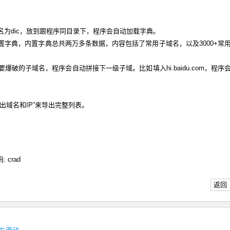
名为dic，放到跟程序同目录下，程序会自动加载字典。
置字典，内置字典总共两万多条数据，内容包括了常用子域名，以及3000+常
爆破的子域名，程序会自动拼接下一级子域。比如填入hi.baidu.com，程序
出域名和IP”来导出完整列表。
码: crad
返回