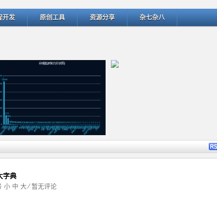
程开发
原创工具
资源分享
杂七杂八
详细内容
详细
万大字典
字号
小
中
大
⁄
暂无评论
ThinkPHP v5.1.22曝出SQL
匹配微博中的用户名和话题 -- @