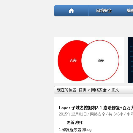
网络安全
编
详细内容
现在的位置:
首页
>
网络安全
> 正文
Layer 子域名挖掘机3.1 崩溃修复+百
2015年12月01日
⁄
网络安全
⁄ 共 346字 ⁄ 
更新说明：
test
1.修复程序崩溃bug