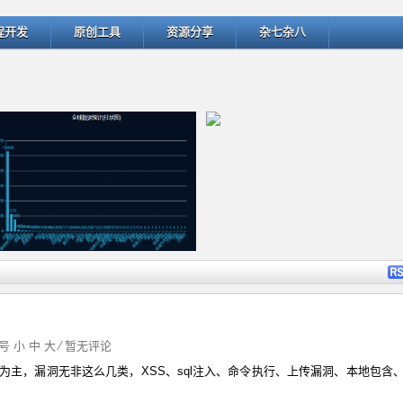
程开发
原创工具
资源分享
杂七杂八
详细内容
详细
字号
小
中
大
⁄
暂无评论
为主，漏洞无非这么几类，XSS、sql注入、命令执行、上传漏洞、本地包含
ThinkPHP v5.1.22曝出SQL
匹配微博中的用户名和话题 -- @