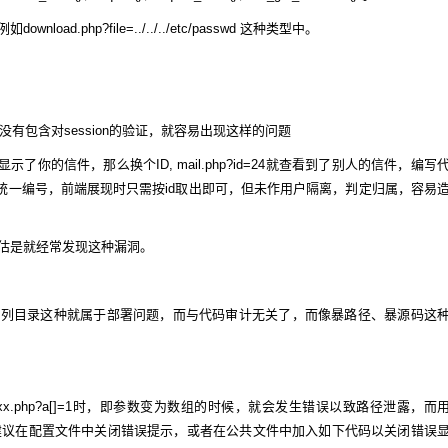
d.php?file=../../../etc/passwd 这种类型中。
没有包含对session的验证，就容易出现这样的问题
=23显示了你的信件，那么换个ID, mail.php?id=24就查看到了别人的信件，编写
统一编号，前端展现时只需按id取出即可，但未作用户隔离，判定归属，容易
估是就经常发现这种漏洞。
如列目录这种就属于部署问题，而与代码审计无关了，而像暴路径、暴源码这
x.php?a[]=1时，即参数变为数组的时候，就会发生错误以致路径泄露，而
，建议在配置文件中关闭错误提示，或者在公共文件中加入如下代码以关闭错误