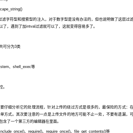
pe_string()
ql只能过滤字符型和搜索型的注入，对于数字型是没有办法的，但也说明做了这层过
了，遇到了加intval过滤就可以了，这就变得容易多了。
共可分为3类
stem、shell_exec等
控。
，要仔细分析它的处理流程，针对上传的绕过方式是很多的，最保险的方式：
名单方式。其次要注意的一点是上传文件的地方可能不止一处，不要有遗漏，
包含了一个第三方的编辑器在里面。
once()、require()、require_once()、file_get_contents()等