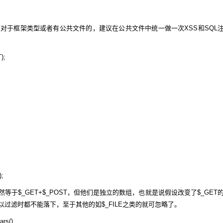
，对于框架类型或者有公共文件的，建议在公共文件中统一做一次XSS和SQL
);
);
然等于$_GET+$_POST，但他们是独立的数组，也就是说假设改变了$_GET
所以过滤时都不能落下，至于其他的如$_FILE之类的就可忽略了。
rs()