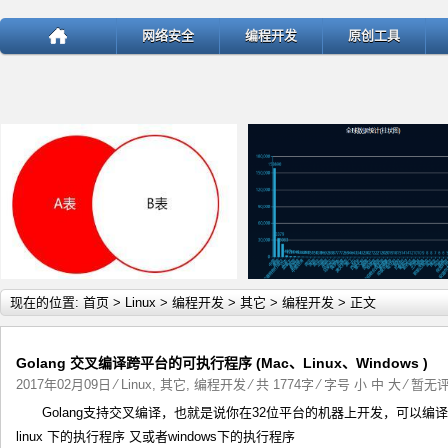
网络安全
编程开发
原创工具
详细内容
详
现在的位置:
首页
>
Linux
>
编程开发
>
其它
>
编程开发
> 正文
Golang 交叉编译跨平台的可执行程序 (Mac、Linux、Windows )
2017年02月09日
⁄
Linux
,
其它
,
编程开发
⁄ 共 1774字 ⁄ 字号
小
中
大
⁄
暂无
Golang支持交叉编译，也就是说你在32位平台的机器上开发，可以编译
test
ThinkPHP v5.1.22曝出SQ
linux 下的执行程序 又或者windows下的执行程序