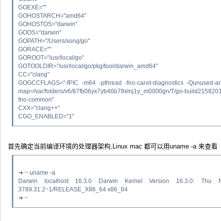
GOEXE=""
GOHOSTARCH="amd64"
GOHOSTOS="darwin"
GOOS="darwin"
GOPATH="/Users/song/go"
GORACE=""
GOROOT="/usr/local/go"
GOTOOLDIR="/usr/local/go/pkg/tool/darwin_amd64"
CC="clang"
GOGCCFLAGS="-fPIC -m64 -pthread -fno-caret-diagnostics -Qunused-arg
map=/var/folders/v6/87fb06yx7yb46b79xlnj1y_m0000gn/T/go-build21582015
fno-common"
CXX="clang++"
CGO_ENABLED="1"
首先确定当前编译环境的处理器架构,Linux mac 都可以用uname -a 来查看
➜ ~ uname -a
Darwin localhost 16.3.0 Darwin Kernel Version 16.3.0: Thu
3789.31.2~1/RELEASE_X86_64 x86_64
➜ ~