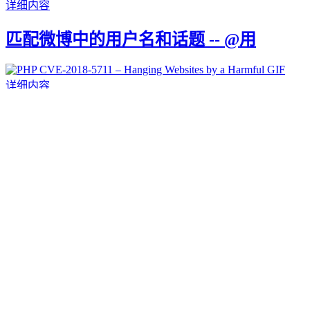
详细内容
匹配微博中的用户名和话题 -- @用
详细内容
PHP CVE-2018-5711 - Han
返回顶部
查看留言
转到底部
现在的位置:
首页
>
编程开发
>
mysql
>
编程开发
> 正文
RSS
上篇
下篇