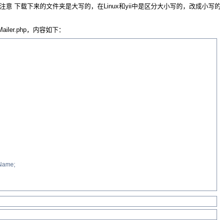
STMP.php 注意 下载下来的文件夹是大写的，在Linux和yii中是区分大小写的，改成小写
hpMailer.php，内容如下：
mName;