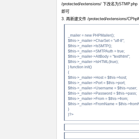
/protected/extensions/ 下改名为
即可
3. 再新建文件 /protected/extensions/CP
_mailer = new PHPMailer();
$this->_mailer->CharSet = "utf-8";
$this->_mailer->IsSMTP();
$this->_mailer->SMTPAuth = true;
$this->_mailer->AltBody = "text/html";
$this->_mailer->IsHTML(true);
} function init()
{
$this->_mailer->Host = $this->host;
$this->_mailer->Port = $this->port;
$this->_mailer->Username = $this->user;
$this->_mailer->Password = $this->pass;
$this->_mailer->From = $this->from;
$this->_mailer->FromName = $this->fro
}
}?>