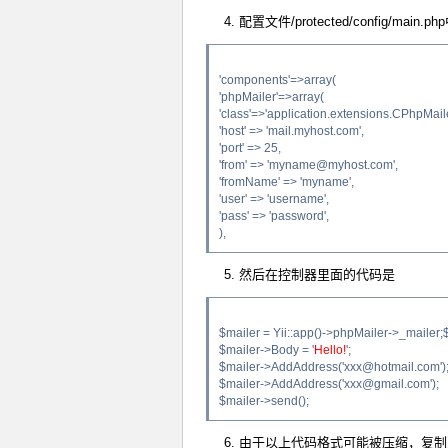
4. 配置文件/protected/config/main
'components'=>array(
'phpMailer'=>array(
'class'=>'application.extensions.CPhpMaile
'host' => 'mail.myhost.com',
'port' => 25,
'from' => 'myname@myhost.com',
'fromName' => 'myname',
'user' => 'username',
'pass' => 'password',
),
5. 然后在控制器里面的代码是
$mailer = Yii::app()->phpMailer->_mai
$mailer->Body = '
Hello!
';
$mailer->AddAddress('xxx@hotmail.com')
$mailer->AddAddress('xxx@gmail.com');
$mailer->send();
6. 由于以上代码格式可能被压缩，复