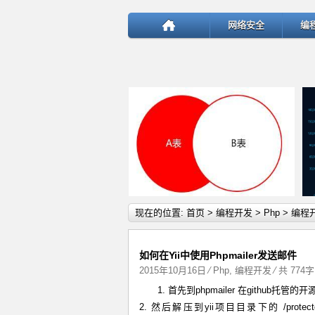
网络安全
编
详细内容
现在的位置:
首页
>
编程开发
>
Php
>
编程
如何在Yii中使用Phpmailer发送邮件
2015年10月16日
⁄
Php
,
编程开发
⁄ 共 774
1. 首先到phpmailer 在github托管的开源仓
test
2. 然后解压到yii项目目录下的 /protected/e