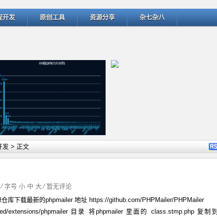
程开发
原创工具
资源分享
杂七杂八
详细内容
详细
开发
> 正文
字 ⁄ 字号
小
中
大
⁄
暂无评论
库下载最新的phpmailer 地址 https://github.com/PHPMailer/PHPMailer
ThinkPHP v5.1.22曝出SQL
匹配微博中的用户名和话题 -- @
xtensions/phpmailer 目录 将phpmailer 里面的 class.stmp.php 复制