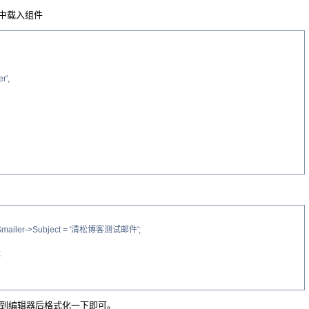
.php中载入组件
r',
ler;$mailer->Subject = '清松博客测试邮件';
;
制到编辑器后格式化一下即可。