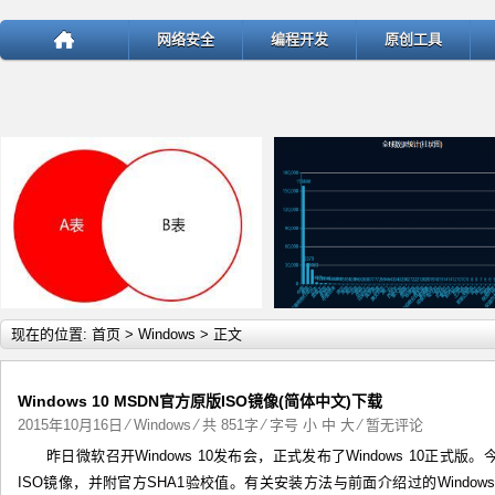
网络安全
编程开发
原创工具
详细内容
详
现在的位置:
首页
>
Windows
> 正文
Windows 10 MSDN官方原版ISO镜像(简体中文)下载
2015年10月16日
⁄
Windows
⁄ 共 851字 ⁄ 字号
小
中
大
⁄
暂无评论
昨日微软召开Windows 10发布会，正式发布了Windows 10正式版。
test
ThinkPHP v5.1.22曝出SQ
ISO镜像，并附官方SHA1验校值。有关安装方法与前面介绍过的Windows