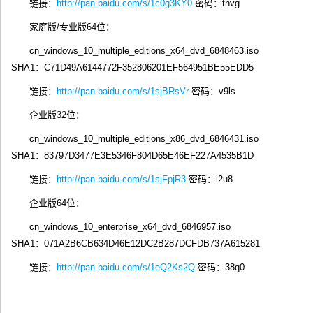
链接：
http://pan.baidu.com/s/1c0g3KY0
密码：tnvg
家庭版/专业版64位：
cn_windows_10_multiple_editions_x64_dvd_6848463.iso
SHA1：C71D49A6144772F352806201EF564951BE55EDD5
链接：
http://pan.baidu.com/s/1sjBRsVr
密码：v9ls
企业版32位：
cn_windows_10_multiple_editions_x86_dvd_6846431.iso
SHA1：83797D3477E3E5346F804D65E46EF227A4535B1D
链接：
http://pan.baidu.com/s/1sjFpjR3
密码：i2u8
企业版64位：
cn_windows_10_enterprise_x64_dvd_6846957.iso
SHA1：071A2B6CB634D46E12DC2B287DCFDB737A615281
链接：
http://pan.baidu.com/s/1eQ2Ks2Q
密码：38q0