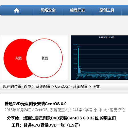
网络安全
编程开发
原创工具
详细内容
详
现在的位置:
首页
>
系统配置
>
CentOS
>
系统配置
> 正文
普通DVD光盘刻录安装CentOS 6.0
2015年10月24日
⁄
CentOS
,
系统配置
⁄ 共 241字 ⁄ 字号
小
中
大
⁄
暂无评论
分享给：想通过自己刻录DVD安装CentOS 6.0 32位 的朋友们
test
ThinkPHP v5.1.22曝出SQ
工具：
普通4.7G容量DVD一张（1.5元）