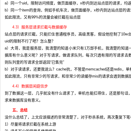
a）同一个uid，限制访问频度，做页面缓存，x秒内到达站点层的请求，均
b）同一个item的查询，例如手机车次，做页面缓存，x秒内到达站点层的
如此限流，又有99%的流量会被拦截在站点层
4.3）服务层请求拦截与数据缓存
站点层的请求拦截，只能拦住普通程序员，高级黑客，假设他控制了10w
uid的限制不行了吧？怎么整？
a）大哥，我是服务层，我清楚的知道小米只有1万部手机，我清楚的知道一列
据库有什么意义呢？对于写请求，做请求队列，每次只透有限的写请求去
则队列里的写请求全部返回“已售完”
b）对于读请求，还要我说么？cache抗，不管是memcached还是redis
如此限流，只有非常少的写请求，和非常少的读缓存mis的请求会透到数据层
4.4）数据层闲庭信步
到了数据这一层，几乎就没有什么请求了，单机也能扛得住，还是那句话
求来数据库没有意义。
五、总结
没什么总结了，上文应该描述的非常清楚了，对于秒杀系统，再次重复下笔
1）尽量将请求拦截在系统上游