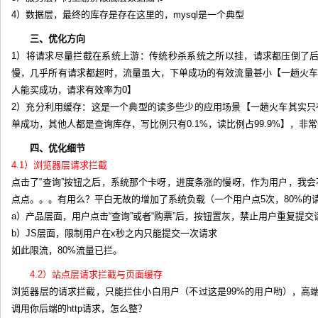
4）数据层，最终的库存是存在这里的，mysql是一个典型
三、优化方向
1）将请求尽量拦截在系统上游：传统秒杀系统之所以挂，请求都压倒了
慢，几乎所有请求都超时，流量虽大，下单成功的有效流量甚小【一趟火车其实
人能买成功，请求有效率为0】
2）充分利用缓存：这是一个典型的读多些少的应用场景【一趟火车其实只有20
单成功，其他人都是查询库存，写比例只有0.1%，读比例占99.9%】，非
四、优化细节
4.1）浏览器层请求拦截
点击了“查询”按钮之后，系统那个卡呀，进度条涨的慢呀，作为用户，我会
点点。。。有用么？平白无故的增加了系统负载（一个用户点5次，80%的
a）产品层面，用户点击“查询”或者“购票”后，按钮置灰，禁止用户重复提交
b）JS层面，限制用户在x秒之内只能提交一次请求
如此限流，80%流量已拦。
4.2）站点层请求拦截与页面缓存
浏览器层的请求拦截，只能拦住小白用户（不过这是99%的用户哟），高端
调用你后端的http请求，怎么整？