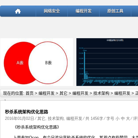
网络安全
编程开发
原创工具
详细内容
详
现在的位置:
首页
>
编程开发
>
其它
>
编程开发
>
技术架构
>
编程开发
> 
文
秒杀系统架构优化思路
2016年01月02日
⁄
其它
,
技术架构
,
编程开发
⁄ 共 1456字 ⁄ 字号
小
中
大
⁄
评
《秒杀系统架构优化思路》
test
ThinkPHP v5.1.22曝出SQ
上周参加Qcon，有个兄弟分享秒杀系统的优化，其观点有些赞同，