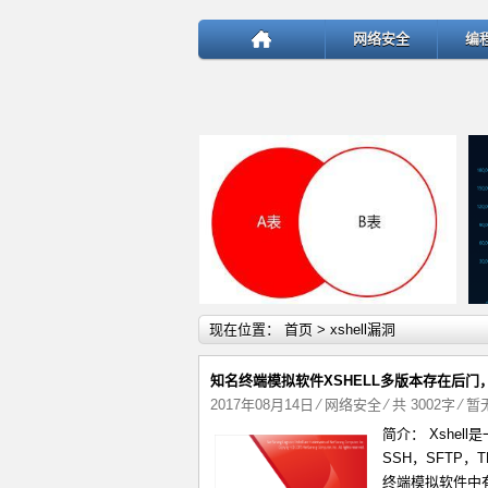
网络安全
编
详细内容
现在位置：
首页
> xshell漏洞
知名终端模拟软件XSHELL多版本存在后
2017年08月14日
⁄
网络安全
⁄ 共 3002字
⁄
暂
简介： Xshel
test
SSH，SFTP，
终端模拟软件中