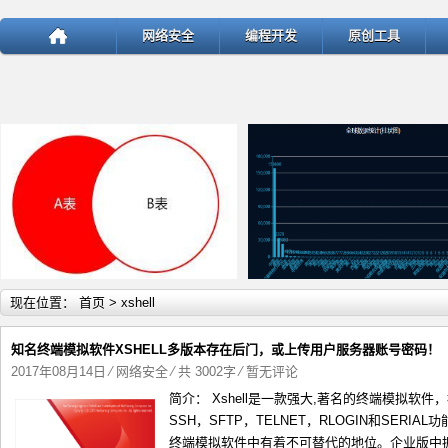
网络安全
编程开发
原创工具
详细内容
详
现在位置：
首页
> xshell
知名终端模拟软件XSHELL多版本存在后门，或上传用户服务器账号密码！
2017年08月14日
⁄
网络安全
⁄ 共 3002字
⁄
暂无评论
简介： Xshell是一款强大,著名的终端模拟软件
test
ThinkPHP v5.1.22曝出SQ
SSH，SFTP，TELNET，RLOGIN和SER
终端模拟软件中有着不可替代的地位。企业版中