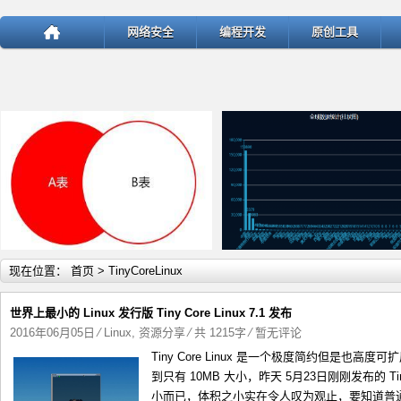
网络安全
编程开发
原创工具
详细内容
详
现在位置：
首页
> TinyCoreLinux
世界上最小的 Linux 发行版 Tiny Core Linux 7.1 发布
2016年06月05日
⁄
Linux
,
资源分享
⁄ 共 1215字
⁄
暂无评论
Tiny Core Linux 是一个极度简约但是也高度
test
ThinkPHP v5.1.22曝出SQ
到只有 10MB 大小，昨天 5月23日刚刚发布的 Tiny C
小而已，体积之小实在令人叹为观止，要知道普通的 U