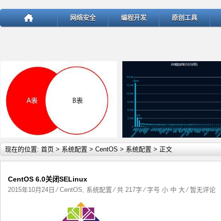
网络安全
编程开发
原创工具
详细内容
详
现在的位置:
首页
>
系统配置
>
CentOS
>
系统配置
> 正文
CentOS 6.0关闭SELinux
2015年10月24日
⁄
CentOS
,
系统配置
⁄ 共 217字 ⁄ 字号
小
中
大
⁄
暂无评论
test
ThinkPHP v5.1.22曝出SQ