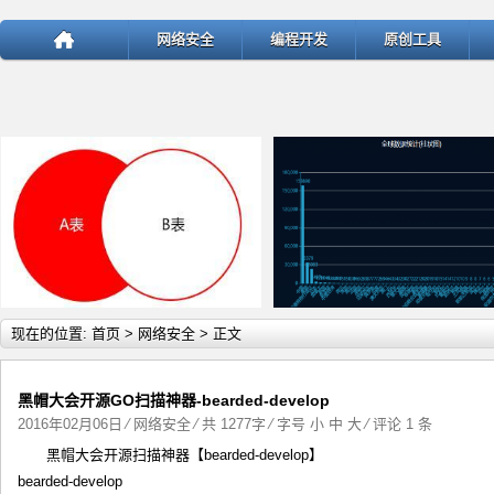
网络安全
编程开发
原创工具
详细内容
详
现在的位置:
首页
>
网络安全
> 正文
黑帽大会开源GO扫描神器-bearded-develop
2016年02月06日
⁄
网络安全
⁄ 共 1277字 ⁄ 字号
小
中
大
⁄
评论 1 条
黑帽大会开源扫描神器【bearded-develop】
test
ThinkPHP v5.1.22曝出SQ
bearded-develop