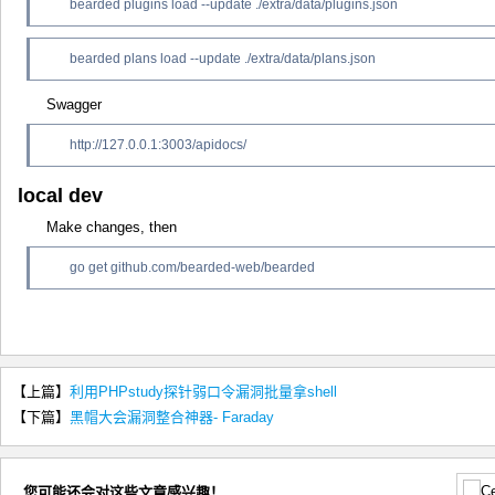
bearded plugins load --update ./extra/data/plugins.json
bearded plans load --update ./extra/data/plans.json
Swagger
http://127.0.0.1:3003/apidocs/
local dev
Make changes, then
go get github.com/bearded-web/bearded
【上篇】
利用PHPstudy探针弱口令漏洞批量拿shell
【下篇】
黑帽大会漏洞整合神器- Faraday
您可能还会对这些文章感兴趣！