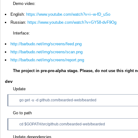
Demo video:
English:
https://www.youtube.com/watch?v=i--w-fD_uSo
Russian:
https://www.youtube.com/watch?v=GY58-dvF9Og
Interface:
http://barbudo.net/img/screens/feed.png
http://barbudo.net/img/screens/scan.png
http://barbudo.net/img/screens/report.png
The project in pre-pre-alpha stage. Please, do not use this right 
dev
Update
go get -u -d github.com/bearded-web/bearded
Go to path
cd $GOPATH/src/github.com/bearded-web/bearded
Update dependencies