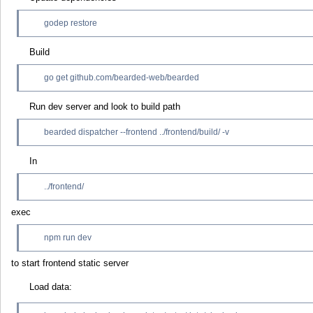
godep restore
Build
go get github.com/bearded-web/bearded
Run dev server and look to build path
bearded dispatcher --frontend ../frontend/build/ -v
In
../frontend/
exec
npm run dev
to start frontend static server
Load data: