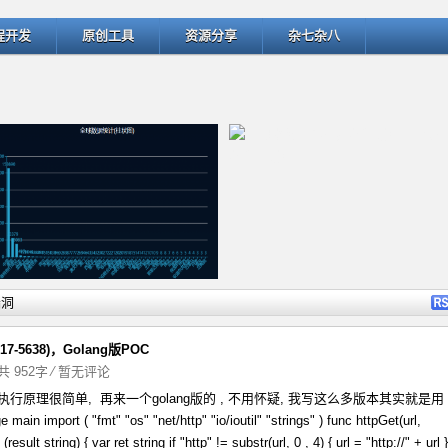
程开发
原创工具
资源分享
杂七杂八
详细内容
详细
漏洞
17-5638)，Golang版POC
 共 952字
⁄
暂无评论
代码执行原理很简单, 再来一个golang版的 , 不用怀疑, 我写这么多版本其实就是用
ThinkPHP v5.1.22曝出SQL
匹配微博中的用户名和话题 -- @
n import ( "fmt" "os" "net/http" "io/ioutil" "strings" ) func httpGet(url,
esult string) { var ret string if "http" != substr(url, 0 , 4) { url = "http://" + url }