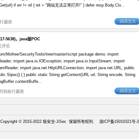
p.Get(url) if err != nil { ret = "网站无法正常打开!" } defer resp.Body.Clo...
阅读全文
执行漏洞
7-5638)，java版POC
无评论
com/Mofree/SecurityTools/tree/master/script package demo; import
Reader; import java.io.IOException; import java.io.InputStream; import
eamReader; import java.net.HttpURLConnection; import java.net.URL; public
lic Stpoc() { } public static String getContext(URL url, String encode, String
gBuffer contentBuffe...
阅读全文
远程代码执行漏洞
Copyright © 2015-2022 极安全-JiSec 保留所有权利.
渝ICP备15010321号-2