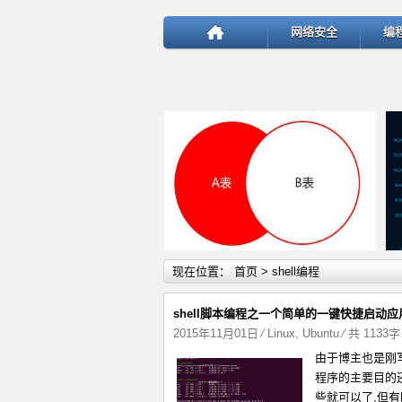
网络安全
编
详细内容
现在位置：
首页
> shell编程
shell脚本编程之一个简单的一键快捷启动
2015年11月01日
⁄
Linux
,
Ubuntu
⁄ 共 1133
由于博主也是刚写
test
程序的主要目的还
些就可以了,但