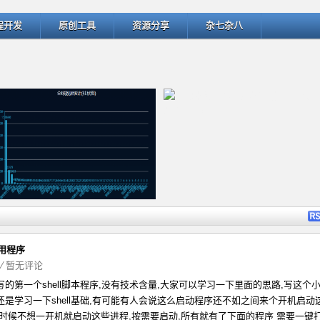
程开发
原创工具
资源分享
杂七杂八
详细内容
详细
应用程序
字
⁄
暂无评论
的第一个shell脚本程序,没有技术含量,大家可以学习一下里面的思路,写这个
ThinkPHP v5.1.22曝出SQL
匹配微博中的用户名和话题 -- @
是学习一下shell基础,有可能有人会说这么启动程序还不如之间来个开机启动
有时候不想一开机就启动这些进程,按需要启动,所有就有了下面的程序 需要一键