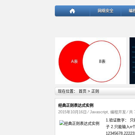
网络安全
编
详细内容
现在位置：
首页
> 正则
经典正则表达式实例
2015年10月16日
⁄
Javascript
,
编程开发
⁄ 共
1.验证数字： 只
test
子 2.只能输入n个
12345678,22