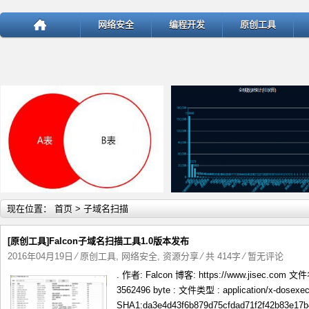
网络安全
编程开发
原创工具
详细内容
详
现在位置：
首页
> 子域名扫描
[原创工具]Falcon子域名扫描工具1.0版本发布
2016年04月19日
⁄
原创工具
,
网络安全
,
资源分享
⁄ 共 414字
⁄
暂无评论
. 作者: Falcon 博客: https://www.jisec.c
test
ThinkPHP v5.1.22曝出SQ
3562496 byte : 文件类型 : application/x-dosex
SHA1:da3e4d43f6b879d75cfdad71f2f