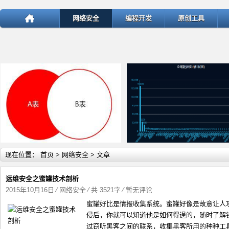
网络安全
编程开发
原创工具
详细内容
详
现在位置：
首页
>
网络安全
> 文章
运维安全之蜜罐技术剖析
2015年10月16日
⁄
网络安全
⁄ 共 3521字
⁄
暂无评论
蜜罐好比是情报收集系统。蜜罐好像是故意让人
test
ThinkPHP v5.1.22曝出SQ
侵后，你就可以知道他是如何得逞的，随时了解
过窃听黑客之间的联系，收集黑客所用的种种工具